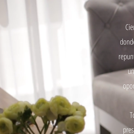
Cie
donde
repun
un
opor
T
pres