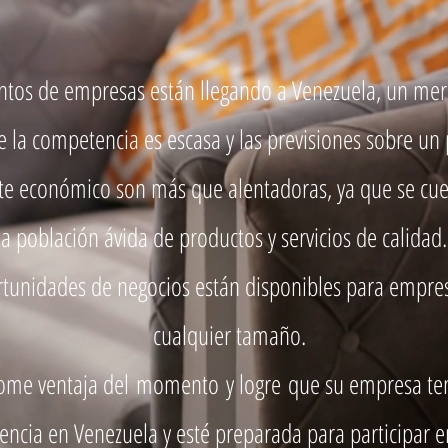
ntos de empresas están llegando a Venezuela, un me
 la competencia es escasa y las previsiones sobre un 
te económico son más que alentadoras, ya que se cue
a población ávida de productos y servicios de calidad.
tunidades de negocios están disponibles para empre
cualquier tamaño.
ome ventaja del
momento
y logre
que su empresa te
encia en Venezuela y esté preparada para participar e