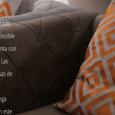
rcado
posible
nta con
 Las
sas de
nga
n este