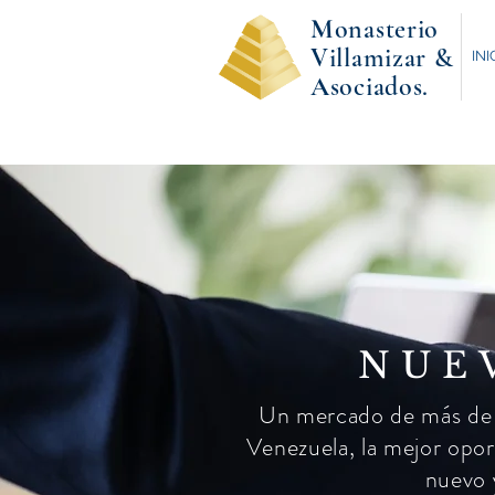
M
onasterio
V
illamizar &
INI
A
sociados.
NUE
Un mercado de más de tr
Venezuela, la mejor opor
nuevo 