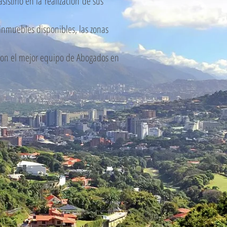
sistirlo en la
realización
de sus
inmuebles disponibles, las zonas
o con el mejor equipo de Abogados en