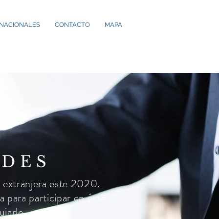
RNACIONALES
CONTACTO
MAPA
ADES
n extranjera este 2020.
 para participar en éste
iarlo.