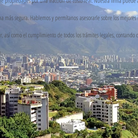
de
propiedades por una
fracción
de costo real. Nuestra firma puede a
orma más segura. Hablemos y
permítanos
asesorarle sobre los mejores 
tir, así como el cumplimiento de todos los trámites legales, contand
n.