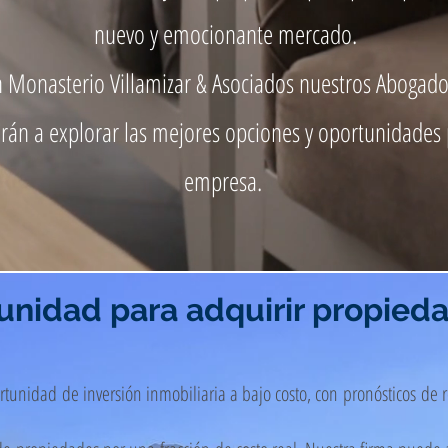
nuevo y emocionante mercado.
 Monasterio Villamizar & Asociados nuestros Abogado
rán a explorar las mejores opciones y oportunidades 
empresa.
unidad para adquirir propieda
rtunidad
de inversión inmobiliaria a bajo costo, con
pronósticos
de r