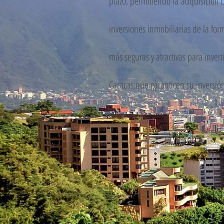
plazo, permitiendo la
adquisición 
inversiones inmobiliarias de la f
más seguras y atractivas para inver
Caracas que garanticen su inversió