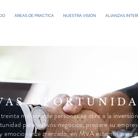
CIO
ÁREAS DE PRACTICA
NUESTRA VISIÓN
ALIANZAS INTE
VAS OPORTUNID
einta millones de personas se abre a la inversió
tunidad para nuevos negocios, prepare su empresa
y emocionante mercado, en MVA estamos para gu