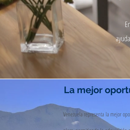
En
ayuda
La mejor oport
Venezuela representa
la mejor
opo