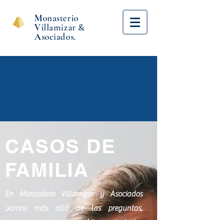
M
onasterio
V
illamizar &
A
sociados.
CASOS DE
FAMILIA
En Monasterio Villamizar y Asociados
vamos más allá de las preguntas,