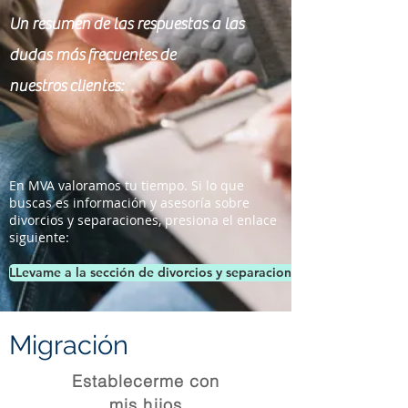
Un resumen
de las respuestas a las
dudas más
frecuentes
de
nuestros
clientes:
En MVA valoramos tu tiempo. Si lo que
buscas es información y asesoría sobre
divorcios y separaciones, presiona el enlace
siguiente:
LLevame a la sección de divorcios y separaciones.
Migración
Establecerme con
mis hijos