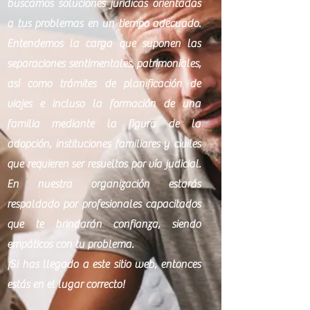
buscamos soluciones jurídicas orientadas
a tus problemas en un tiempo adecuado.
Entendemos la carga que suponen las
separaciones sentimentales, patrimoniales,
así como trámites de planificación de
viajes e incluso la formación de una
familia mediante la figura de la
adopción, instituciones familiares y civiles
que requieren ser resueltos por vía judicial.
En nuestra organización estarás
respaldado por profesionales capacitados
que te brindarán confianza, siendo
empáticos con tu problema.
¡Si has llegado a este sitio web, entonces
estás en el lugar correcto!